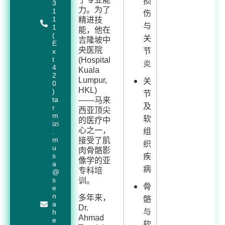
损
3
力。为了
1
伤
1
精进技
与
1
能，他在
(
关
吉隆坡中
E
节
央医院
x
t
(Hospital
炎
4
Kuala
2
关
Lumpur,
0
HKL)
)
节
ta
——马来
及
r
西亚顶尖
m
软
的医疗中
izi
组
心之一，
.
m
接受了肌
织
u
肉骨骼影
疾
s
像学的亚
a
病
专科培
@
s
训。
骨
e
n
多年来，
骼
a
Dr.
与
h
Ahmad
e
软