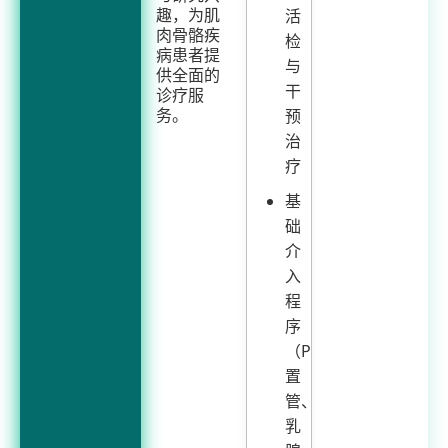
活
趣，为肌
肉骨骼疾
检
病患者提
与
供全面的
干
诊疗服
预
务。
治
疗
基
础
介
入
程
序
（PICC
置
管、
乳