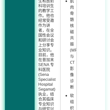
肌
生和放射
科培训生
肉
的教学工
骨
作。他也
骼
经常受邀
核
作为讲
者，在全
磁
国性会议
共
和研讨会
振
上分享专
(MRI)
业知识。
目前，他
与
在昔加末
CT
SENA 专
影
科医院
像
(Sena
Specialist
诊
Hospital
断
Segamat)
执业，结
软
合其临床
组
专业知识
织
与研究兴