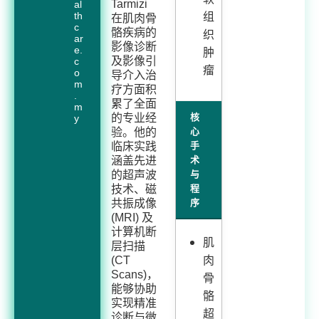
Tarmizi
al
组
th
在肌肉骨
c
骼疾病的
织
ar
影像诊断
e.
肿
及影像引
c
瘤
o
导介入治
m
疗方面积
.
累了全面
m
核
的专业经
y
心
验。他的
手
临床实践
术
涵盖先进
与
的超声波
程
技术、磁
序
共振成像
(MRI) 及
计算机断
肌
层扫描
肉
(CT
Scans)，
骨
能够协助
骼
实现精准
超
诊断与微