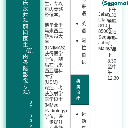
床
（Segama
生，专攻
五：
来
放
肌肉骨骼
下午
语
射
Jalan
影像学。
8.30
Utama
科
至晚
英
他毕业于
3/10,
顾
上
语
马来西亚
85000
问
5.30
砂拉越大
Segamat,
医
星期
阿
学
Johor,
六
生
拉
(UNIMAS)
Malaysia
：早
（肌
获得医学
伯
上
肉
学位，随
8.30
语
骨
后在马来
至中
骼
西亚理科
午
影
大学
12.30
像
疾
(USM)
专
病
深造，考
科）
治
获放射学
疗
医学硕士
0
(MMed
7
Radiology)
-
运
9
学位，进
动
0
一步提升
6
了专业能