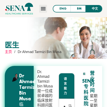
主页
关于我们
新闻与资讯
医院
职业
联系我们
医生
主页
/
Dr Ahmad Tarmizi Bin Musa
Dr.
营
Dr
Ahmad
语
业
SENA
Tarmizi
Ahmad
言
时
bin Musa
专
Tarmizi
能
间
是一位成
科
力
Bin
就卓越的
星期
医
Musa
临床放射
一至
临
院
科顾问医
星期
马