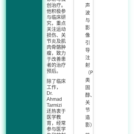
声
创治疗。
他积极参
波
与临床研
与
究，重点
影
关注运动
像
损伤、关
节炎及肌
引
肉骨骼肿
导
瘤，致力
注
于改善患
射
者的治疗
预后。
（PRP、
类
除了临床
固
工作，
Dr.
醇、
Ahmad
关
Tarmizi
节
还热衷于
造
医学教
育，经常
影）
参与医学